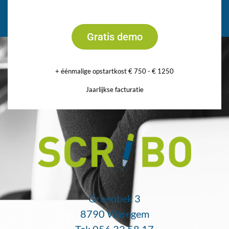
Gratis demo
+ éénmalige opstartkost € 750 - € 1250
Jaarlijkse facturatie
Groenbek 3
8790 Waregem