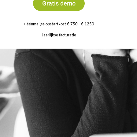
Gratis demo
+ éénmalige opstartkost € 750 - € 1250
Jaarlijkse facturatie