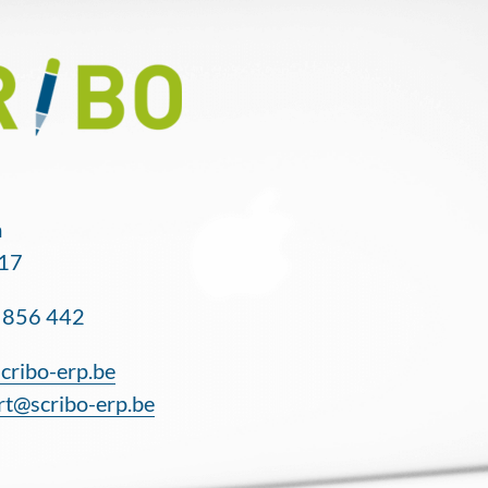
m
 17
 856 442
cribo-erp.be
rt@scribo-erp.be