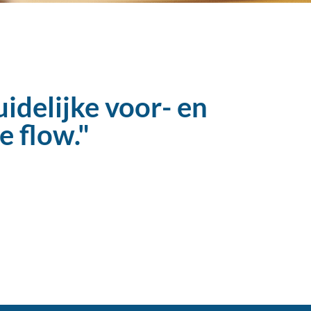
idelijke voor- en
"
e flow."