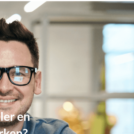
ler en
rken?