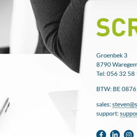
Groenbek 3
8790 Warege
Tel: 056 32 58
BTW: BE 0876
sales:
steven@s
support:
suppo